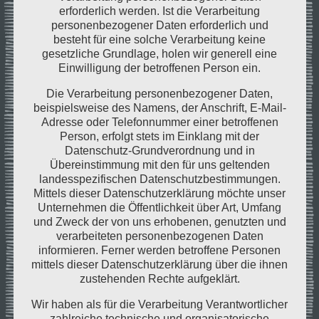
Limette, für eine gute Portion Frische.
erforderlich werden. Ist die Verarbeitung
personenbezogener Daten erforderlich und
#conlocapasion
#cocinalatino
#foodtruckfood
besteht für eine solche Verarbeitung keine
gesetzliche Grundlage, holen wir generell eine
#einfachreinbeißen
#zumlöffeln
Einwilligung der betroffenen Person ein.
Die Verarbeitung personenbezogener Daten,
beispielsweise des Namens, der Anschrift, E-Mail-
Adresse oder Telefonnummer einer betroffenen
Person, erfolgt stets im Einklang mit der
Datenschutz-Grundverordnung und in
Übereinstimmung mit den für uns geltenden
landesspezifischen Datenschutzbestimmungen.
Post
Post
vorheriger Beitrag
nächster Beitrag
Mittels dieser Datenschutzerklärung möchte unser
Unternehmen die Öffentlichkeit über Art, Umfang
navigation
navigation
und Zweck der von uns erhobenen, genutzten und
verarbeiteten personenbezogenen Daten
informieren. Ferner werden betroffene Personen
mittels dieser Datenschutzerklärung über die ihnen
zustehenden Rechte aufgeklärt.
Wir haben als für die Verarbeitung Verantwortlicher
zahlreiche technische und organisatorische