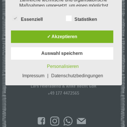
Maßnahmen umgesetzt, um einen möglichst
lückenlosen Schutz der über diese Internetseite
verarbeiteten personenbezogenen Daten
Essenziell
Statistiken
sicherzustellen. Dennoch können Internetbasierte
Datenübertragungen grundsätzlich
Sicherheitslücken aufweisen, sodass ein absoluter
✓ Akzeptieren
Schutz nicht gewährleistet werden kann. Aus
diesem Grund steht es jeder betroffenen Person
frei, personenbezogene Daten auch auf
Auswahl speichern
alternativen Wegen, beispielsweise telefonisch, an
uns zu übermitteln.
KONTAKT
Personalisieren
Begriffsbestimmungen
Impressum
|
Datenschutzbedingungen
Conlocapasion
Lars Feierabend & Anke Hecht GbR
Die Datenschutzerklärung beruht auf den
Begrifflichkeiten, die durch den Europäischen
+49 177 4472565
Richtlinien- und Verordnungsgeber beim Erlass
der Datenschutz-Grundverordnung (DS-GVO)
verwendet wurden. Unsere Datenschutzerklärung
soll sowohl für die Öffentlichkeit als auch für
unsere Kunden und Geschäftspartner einfach
lesbar und verständlich sein. Um dies zu
gewährleisten, möchten wir vorab die verwendeten