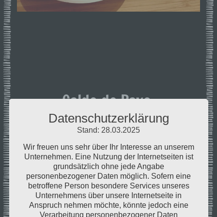
Caldo de Pavo:
Truthahnsuppe
Datenschutzerklärung
Stand: 28.03.2025
Kategorie
FOOD
Wir freuen uns sehr über Ihr Interesse an unserem
Unternehmen. Eine Nutzung der Internetseiten ist
Was mit Schmackes!
grundsätzlich ohne jede Angabe
Zartes Putenfleisch aus der Keule trifft auf
personenbezogener Daten möglich. Sofern eine
betroffene Person besondere Services unseres
knackige Zucchini und sonnengelben Mais. Bohnen
Unternehmens über unsere Internetseite in
und Kartoffeln bilden die Basis. Zwiebeln, Koriander
Anspruch nehmen möchte, könnte jedoch eine
und Chili geben der Suppe den nötigen Pfiff. Dazu
Verarbeitung personenbezogener Daten