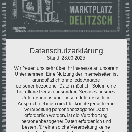
Datenschutzerklärung
Delitzsch meets
Stand: 28.03.2025
Wir freuen uns sehr über Ihr Interesse an unserem
#conlocapasion
Unternehmen. Eine Nutzung der Internetseiten ist
grundsätzlich ohne jede Angabe
personenbezogener Daten möglich. Sofern eine
Kategorie
EVENT
betroffene Person besondere Services unseres
Unternehmens über unsere Internetseite in
Am 24.06. kochen wir mit verrückter Leidenschaft,
Anspruch nehmen möchte, könnte jedoch eine
auf dem deliziösen Abendmarkt in der Stadt
Verarbeitung personenbezogener Daten
Delitzsch. Ab 16.00 Uhr öffnen wir die Klappe
erforderlich werden. Ist die Verarbeitung
personenbezogener Daten erforderlich und
unserer
#cocinalatino
. Wir sehen uns am
besteht für eine solche Verarbeitung keine
#streetfoodtrailer