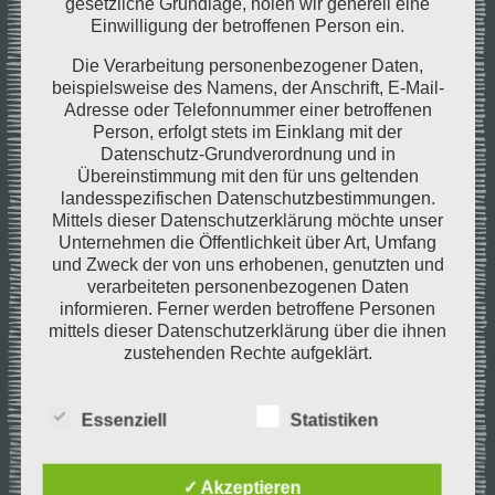
gesetzliche Grundlage, holen wir generell eine
Einwilligung der betroffenen Person ein.
Post
Post
vorheriger Beitrag
nächster Beitrag
Die Verarbeitung personenbezogener Daten,
beispielsweise des Namens, der Anschrift, E-Mail-
navigation
navigation
Adresse oder Telefonnummer einer betroffenen
Person, erfolgt stets im Einklang mit der
Datenschutz-Grundverordnung und in
Übereinstimmung mit den für uns geltenden
landesspezifischen Datenschutzbestimmungen.
Mittels dieser Datenschutzerklärung möchte unser
Unternehmen die Öffentlichkeit über Art, Umfang
und Zweck der von uns erhobenen, genutzten und
verarbeiteten personenbezogenen Daten
informieren. Ferner werden betroffene Personen
mittels dieser Datenschutzerklärung über die ihnen
zustehenden Rechte aufgeklärt.
Wir haben als für die Verarbeitung Verantwortlicher
zahlreiche technische und organisatorische
Essenziell
Statistiken
Maßnahmen umgesetzt, um einen möglichst
lückenlosen Schutz der über diese Internetseite
verarbeiteten personenbezogenen Daten
✓ Akzeptieren