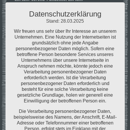
Kontaktbeschränkungen, Ausgangsverbote,
Datenschutzerklärung
Ladenschließungen und kein Ende in Sicht. So
mancher Unternehmer hat keine Kraft, keine Lust
Stand: 28.03.2025
oder schlicht kein Geld mehr. Aber es gibt auch die
Wir freuen uns sehr über Ihr Interesse an unserem
Gegenbeispiele: Lars Feierabend beispielsweise. Der
Unternehmen. Eine Nutzung der Internetseiten ist
Koch eröffnet mitten in der Pandemie seine
grundsätzlich ohne jede Angabe
personenbezogener Daten möglich. Sofern eine
„Cocina Latino“. Ein Street-Food-Anhänger, in dem
betroffene Person besondere Services unseres
er lateinamerikanische Speisen zubereitet und sie
Unternehmens über unsere Internetseite in
zum Mitnehmen anbietet.
Anspruch nehmen möchte, könnte jedoch eine
Verarbeitung personenbezogener Daten
Conlocapasion
, so heißt das Unternehmen, das der
erforderlich werden. Ist die Verarbeitung
43-Jährige Koch Lars Feierabend nach drei Jahren
personenbezogener Daten erforderlich und
besteht für eine solche Verarbeitung keine
Planung gegründet hat. Die Corona-Pandemie mag
gesetzliche Grundlage, holen wir generell eine
nicht die beste Zeit sein, aber der
Einwilligung der betroffenen Person ein.
Jungunternehmer sagt: „Gutes Essen ist meine
Die Verarbeitung personenbezogener Daten,
Leidenschaft, die ich mit den Menschen teilen
beispielsweise des Namens, der Anschrift, E-Mail-
möchte. Und das geht am Besten am wechselnden
Adresse oder Telefonnummer einer betroffenen
Orten.“ Lars Feierabend ist Genussmensch, sagt er.
Person, erfolgt stets im Einklang mit der