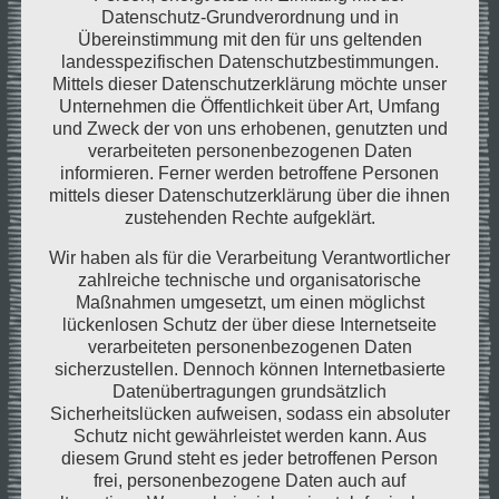
„Ich mag gutes Essen, ich bin gern Gastgeber. Und
Datenschutz-Grundverordnung und in
Übereinstimmung mit den für uns geltenden
ich finde, das Thema Essen wird in Deutschland
landesspezifischen Datenschutzbestimmungen.
immer noch sehr stiefmütterlich behandelt. Mir
Mittels dieser Datenschutzerklärung möchte unser
geht es nicht um reine Nahrungsaufnahme. Essen
Unternehmen die Öffentlichkeit über Art, Umfang
ist für mich ein Genussmoment, den ich bewusst
und Zweck der von uns erhobenen, genutzten und
verarbeiteten personenbezogenen Daten
wahrnehme. Das beginnt schon beim Besorgen der
informieren. Ferner werden betroffene Personen
Zutaten und beim Kochen“, erklärt der Leipziger.
mittels dieser Datenschutzerklärung über die ihnen
zustehenden Rechte aufgeklärt.
Überzeugen will Lars Feierabend mit seiner
Kreativität und Experimentierfreudigkeit ab Ostern:
Wir haben als für die Verarbeitung Verantwortlicher
zahlreiche technische und organisatorische
Am Karfreitag und Ostermontag steht er mit
Maßnahmen umgesetzt, um einen möglichst
seinem Food-Trailer jeweils von 17 bis 21 Uhr am
lückenlosen Schutz der über diese Internetseite
Bahnhof Jesewitz. Geboten werden typische
verarbeiteten personenbezogenen Daten
Lateinamerikanische Speisen aus Mexiko,
sicherzustellen. Dennoch können Internetbasierte
Datenübertragungen grundsätzlich
Venezuela, Kuba, Argentinien oder Peru.
Sicherheitslücken aufweisen, sodass ein absoluter
Schutz nicht gewährleistet werden kann. Aus
Hier nachzulesen:
diesem Grund steht es jeder betroffenen Person
https://nordsachsen24.de/2021/lateinamerika-in-
frei, personenbezogene Daten auch auf
jesewitz-streetfood-trailer-kommt-an-den-