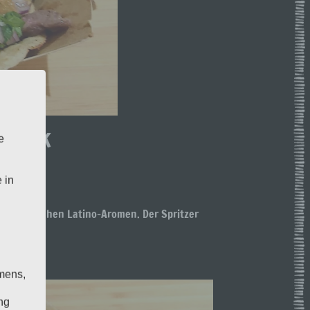
steak
e
 in
ole versprühen Latino-Aromen. Der Spritzer
mens,
ng