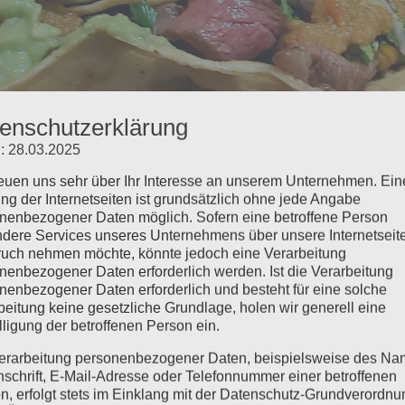
enschutzerklärung
: 28.03.2025
 Carne Asade: Taco mit Rinder
reuen uns sehr über Ihr Interesse an unserem Unternehmen. Ein
ng der Internetseiten ist grundsätzlich ohne jede Angabe
nenbezogener Daten möglich. Sofern eine betroffene Person
dere Services unseres Unternehmens über unsere Internetseite
uch nehmen möchte, könnte jedoch eine Verarbeitung
nenbezogener Daten erforderlich werden. Ist die Verarbeitung
Rindersteakstreifen bepackt. Salsa Cruda, Salsa Verde und Guacam
nenbezogener Daten erforderlich und besteht für eine solche
beitung keine gesetzliche Grundlage, holen wir generell eine
lligung der betroffenen Person ein.
infachreinbeißen
erarbeitung personenbezogener Daten, beispielsweise des Na
nschrift, E-Mail-Adresse oder Telefonnummer einer betroffenen
n, erfolgt stets im Einklang mit der Datenschutz-Grundverordnu