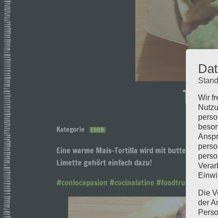
Dat
Stand
Taco
Wir f
Nutzu
perso
beson
Kategorie
FOOD
Anspr
perso
Eine warme Mais-Tortilla wird mit butterzarten 
perso
Limette gehört einfach dazu!
Verar
Einwi
#conlocapasion
#cocinalatino
#foodtruckfood
#e
Die V
der A
Perso