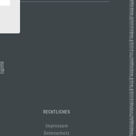
 Um
er, zu
en
en,
RECHTLICHES
Impressum
Datenschutz