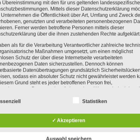
n Übereinstimmung mit den für uns geltenden landesspezifisch
schutzbestimmungen. Mittels dieser Datenschutzerklärung mö
 Unternehmen die Öffentlichkeit über Art, Umfang und Zweck de
rhobenen, genutzten und verarbeiteten personenbezogenen Da
mieren. Ferner werden betroffene Personen mittels dieser
schutzerklärung über die ihnen zustehenden Rechte aufgeklärt
aben als für die Verarbeitung Verantwortlicher zahlreiche techn
rganisatorische Maßnahmen umgesetzt, um einen möglichst
nlosen Schutz der über diese Internetseite verarbeiteten
nenbezogenen Daten sicherzustellen. Dennoch können
netbasierte Datenübertragungen grundsätzlich Sicherheitslücke
isen, sodass ein absoluter Schutz nicht gewährleistet werden k
iesem Grund steht es jeder betroffenen Person frei,
nenbezogene Daten auch auf alternativen Wegen, beispielswe
onisch, an uns zu übermitteln.
ssenziell
Statistiken
iffsbestimmungen
✓ Akzeptieren
atenschutzerklärung beruht auf den Begrifflichkeiten, die durch
äischen Richtlinien- und Verordnungsgeber beim Erlass der
Post
schutz-Grundverordnung (DS-GVO) verwendet wurden. Unser
schutzerklärung soll sowohl für die Öffentlichkeit als auch für u
Auswahl speichern