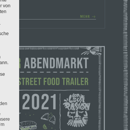
r von
ten
MEHR
.
ische
n
ann.
ise
 den
e
nsere
 Um