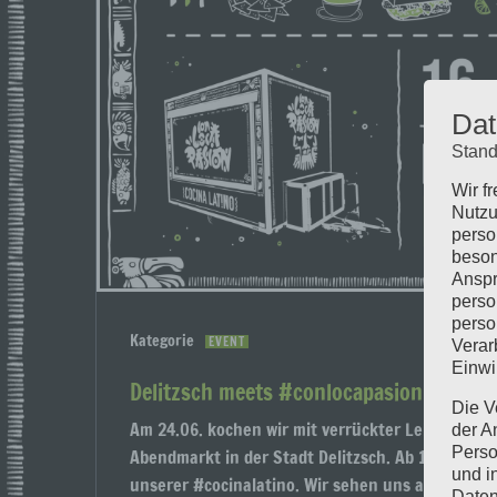
Dat
Stand
Wir f
Nutzu
perso
beson
Anspr
perso
perso
Kategorie
EVENT
Verar
Einwi
Delitzsch meets #conlocapasion
Die V
Am 24.06. kochen wir mit verrückter Leidenschaft
der A
Perso
Abendmarkt in der Stadt Delitzsch. Ab 16.00 Uhr 
und i
unserer #cocinalatino. Wir sehen uns am #street
Daten