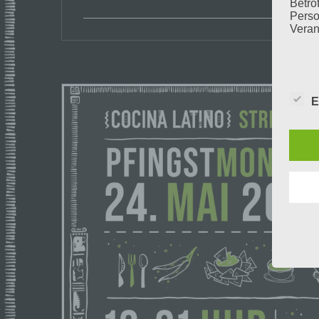
Betrof
Perso
Veran
c) V
E
Verar
ausge
mit p
Organ
Verän
Offen
Berei
Lösch
d) E
Einsc
perso
einzu