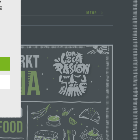
e
ng
MEHR
hang
der
g, das