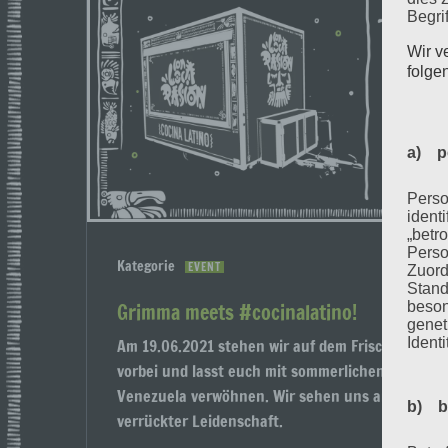
Begrif
Wir v
folge
a) p
Perso
ident
„betro
Perso
Kategorie
EVENT
Zuord
Stand
Grimma meets #cocinalatino!
beson
genet
Identi
Am 19.06.2021 stehen wir auf dem Frischemarkt
vorbei und lasst euch mit sommerlichen #Street
Venezuela verwöhnen. Wir sehen uns am #streetf
b) b
verrückter Leidenschaft.