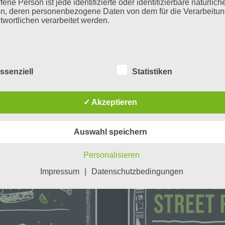
fene Person ist jede identifizierte oder identifizierbare natürlich
MEHR
n, deren personenbezogene Daten von dem für die Verarbeitu
twortlichen verarbeitet werden.
erarbeitung
ssenziell
Statistiken
beitung ist jeder mit oder ohne Hilfe automatisierter Verfahren
führte Vorgang oder jede solche Vorgangsreihe im Zusammen
ersonenbezogenen Daten wie das Erheben, das Erfassen, die
✓ Akzeptieren
isation, das Ordnen, die Speicherung, die Anpassung oder
derung, das Auslesen, das Abfragen, die Verwendung, die
legung durch Übermittlung, Verbreitung oder eine andere Form 
tstellung, den Abgleich oder die Verknüpfung, die Einschränkun
Auswahl speichern
en oder die Vernichtung.
Personalisieren
inschränkung der Verarbeitung
Impressum
|
Datenschutzbedingungen
hränkung der Verarbeitung ist die Markierung gespeicherter
nenbezogener Daten mit dem Ziel, ihre künftige Verarbeitung
schränken.