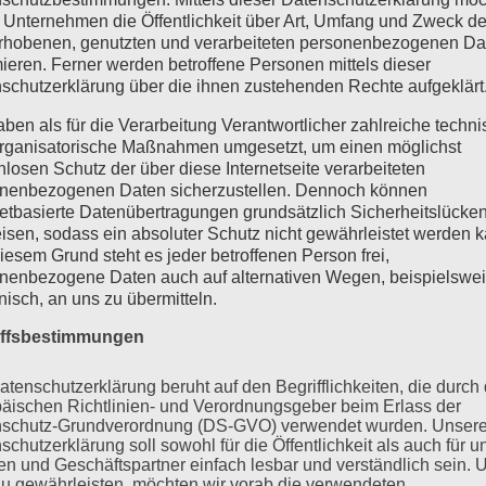
sehen uns […]
 Unternehmen die Öffentlichkeit über Art, Umfang und Zweck de
MEHR
rhobenen, genutzten und verarbeiteten personenbezogenen Da
mieren. Ferner werden betroffene Personen mittels dieser
schutzerklärung über die ihnen zustehenden Rechte aufgeklärt
aben als für die Verarbeitung Verantwortlicher zahlreiche techn
rganisatorische Maßnahmen umgesetzt, um einen möglichst
nlosen Schutz der über diese Internetseite verarbeiteten
nenbezogenen Daten sicherzustellen. Dennoch können
netbasierte Datenübertragungen grundsätzlich Sicherheitslücke
isen, sodass ein absoluter Schutz nicht gewährleistet werden k
iesem Grund steht es jeder betroffenen Person frei,
nenbezogene Daten auch auf alternativen Wegen, beispielswe
onisch, an uns zu übermitteln.
iffsbestimmungen
atenschutzerklärung beruht auf den Begrifflichkeiten, die durch
äischen Richtlinien- und Verordnungsgeber beim Erlass der
schutz-Grundverordnung (DS-GVO) verwendet wurden. Unser
schutzerklärung soll sowohl für die Öffentlichkeit als auch für u
n und Geschäftspartner einfach lesbar und verständlich sein.
zu gewährleisten, möchten wir vorab die verwendeten