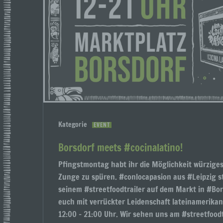
e) Pr
Profi
Daten
werde
Perso
Arbei
Inter
diese
Kategorie
EVENT
f) P
Borsdorf meets #cocinalatino!
Pseud
einer
Pfingstmontag habt ihr die Möglichkeit würziges
Hinzu
Zunge zu spüren. #conlocapasion aus #Leipzig s
betro
Infor
seinem #streetfoodtrailer auf dem Markt in #Bor
organ
euch mit verrückter Leidenschaft lateinamerikan
perso
12:00 – 21:00 Uhr. Wir sehen uns am #streetfoodtr
natür