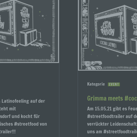
ofiling
ling ist jede Art der automatisierten Verarbeitung personenbezo
, die darin besteht, dass diese personenbezogenen Daten ver
n, um bestimmte persönliche Aspekte, die sich auf eine natürli
n beziehen, zu bewerten, insbesondere, um Aspekte bezüglich
tsleistung, wirtschaftlicher Lage, Gesundheit, persönlicher Vorli
essen, Zuverlässigkeit, Verhalten, Aufenthaltsort oder Ortswechs
r natürlichen Person zu analysieren oder vorherzusagen.
seudonymisierung
Kategorie
EVENT
onymisierung ist die Verarbeitung personenbezogener Daten i
Grimma meets #coci
 Weise, auf welche die personenbezogenen Daten ohne
 Latinofeeling auf der
ziehung zusätzlicher Informationen nicht mehr einer spezifisch
teht mit
Am 15.05.21 gibt es Feu
ffenen Person zugeordnet werden können, sofern diese zusätzl
mationen gesondert aufbewahrt werden und technischen und
sdorf und kocht für
#streetfoodtrailer auf 
isatorischen Maßnahmen unterliegen, die gewährleisten, dass 
isches #streetfood von
verrückter Leidenschaft
nenbezogenen Daten nicht einer identifizierten oder identifizie
ailer!!!
uns am #streetfoodtraile
lichen Person zugewiesen werden.