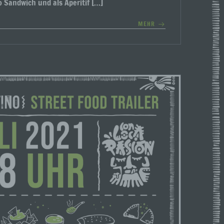
o Sandwich und als Aperitif […]
MEHR