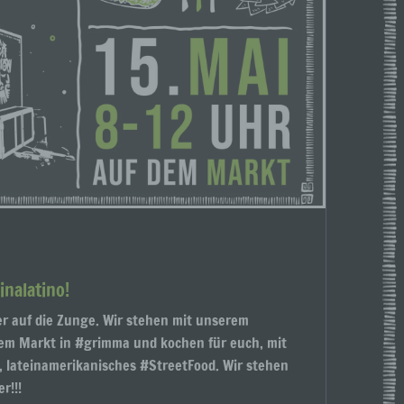
gener
wendet
che
eben,
el
n
nalatino!
en
er auf die Zunge. Wir stehen mit unserem
ichen
dem Markt in #grimma und kochen für euch, mit
die
, lateinamerikanisches #StreetFood. Wir stehen
rbaren
r!!!