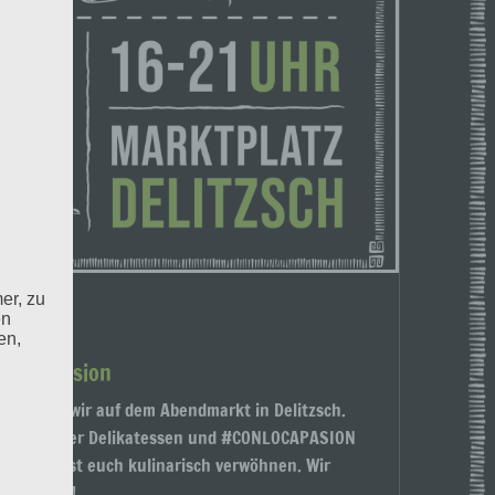
er, zu
en
en,
onlocapasion
, stehen wir auf dem Abendmarkt in Delitzsch.
Ein Markt der Delikatessen und #CONLOCAPASION
i und lasst euch kulinarisch verwöhnen. Wir
dtrailer!!!