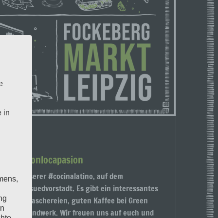
e
 in
eets #conlocapasion
r, mit unserer #cocinalatino, auf dem
mens,
leipzigersuedvorstadt. Es gibt ein interessantes
ng
leckere Naschereien, guten Kaffee bei Green
en
es Kunsthandwerk. Wir freuen uns auf euch und
chte