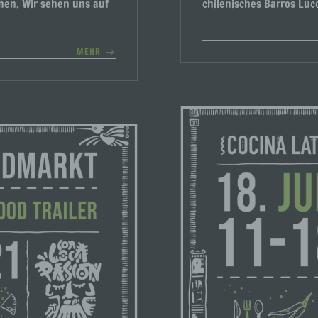
hen. Wir sehen uns auf
chilenisches Barros Luc
MEHR