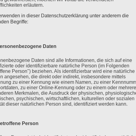
flichkeiten erläutern.
erwenden in dieser Datenschutzerklärung unter anderem die
nden Begriffe:
ersonenbezogene Daten
nenbezogene Daten sind alle Informationen, die sich auf eine
ifizierte oder identifizierbare natürliche Person (im Folgenden
ffene Person") beziehen. Als identifizierbar wird eine natürliche
n angesehen, die direkt oder indirekt, insbesondere mittels
nung zu einer Kennung wie einem Namen, zu einer Kennnumm
ortdaten, zu einer Online-Kennung oder zu einem oder mehrer
Kategorie
EVENT
deren Merkmalen, die Ausdruck der physischen, physiologisch
ischen, psychischen, wirtschaftlichen, kulturellen oder sozialen
Delitzsch meets #c
tät dieser natürlichen Person sind, identifiziert werden kann.
 in #Grimma. Kommt
Food aus Peru, Cuba und
Am Donnerstag, 27.05.21
oodtrailer. Mit
Los geht’s 16.00 Uhr. 
etroffene Person
mittendrin. Kommt vorbe
sehen uns am #streetfoo