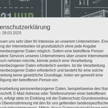
enschutzerklärung
: 28.03.2025
reuen uns sehr über Ihr Interesse an unserem Unternehmen. Ein
ng der Internetseiten ist grundsätzlich ohne jede Angabe
nenbezogener Daten möglich. Sofern eine betroffene Person
dere Services unseres Unternehmens über unsere Internetseite
uch nehmen möchte, könnte jedoch eine Verarbeitung
nenbezogener Daten erforderlich werden. Ist die Verarbeitung
Kategorie
EVENT
nenbezogener Daten erforderlich und besteht für eine solche
beitung keine gesetzliche Grundlage, holen wir generell eine
#fockebergmarkt m
lligung der betroffenen Person ein.
Am 18.07.2021 stehen wi
erarbeitung personenbezogener Daten, beispielsweise des Na
, auf dem deliziösen
Fockebergmarkt in der #
nschrift, E-Mail-Adresse oder Telefonnummer einer betroffenen
n, erfolgt stets im Einklang mit der Datenschutz-Grundverordnu
öffnen wir die Klappe
Bühnenprogramm, viele 
n Übereinstimmung mit den für uns geltenden landesspezifisch
foodtrailer
Temper Coffee und toll
schutzbestimmungen. Mittels dieser Datenschutzerklärung mö