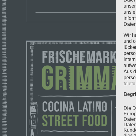
unser
uns e
infor
Daten
Wir h
und o
lücke
perso
Inter
aufwe
Aus d
perso
telef
Begr
Die D
Europ
Daten
Daten
Kunde
dies 