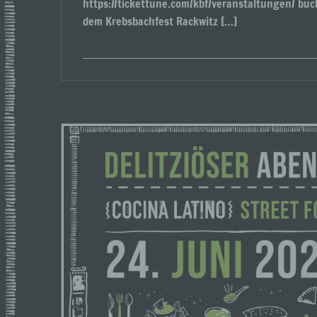
https://tickettune.com/kbf/veranstaltungen/ buc
dem Krebsbachfest Rackwitz […]